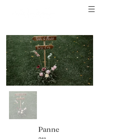
Panne
au