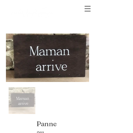
Panne
au