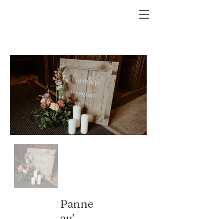
Panne
au'